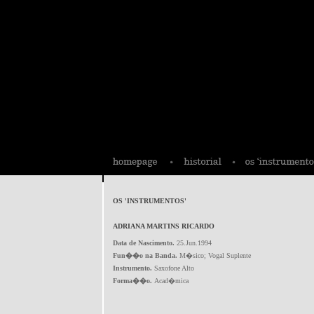
OS 'INSTRUMENTOS'
ADRIANA MARTINS RICARDO
Data de Nascimento.
25.Jun.1994
Fun��o na Banda.
M�sico; Vogal Suplente
Instrumento.
Saxofone Alto
Forma��o.
Acad�mica