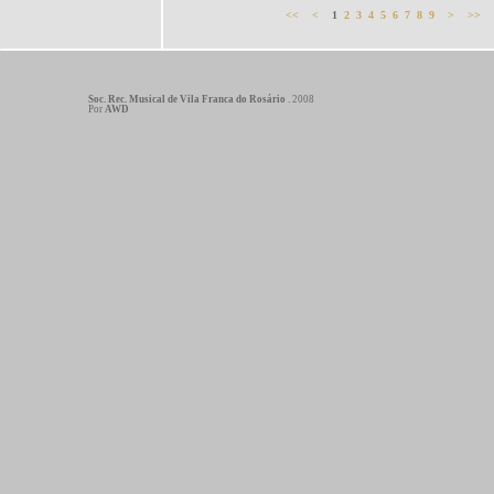
<<
<
1
2
3
4
5
6
7
8
9
>
>>
Soc. Rec. Musical de Vila Franca do Rosário
. 2008
Por
AWD