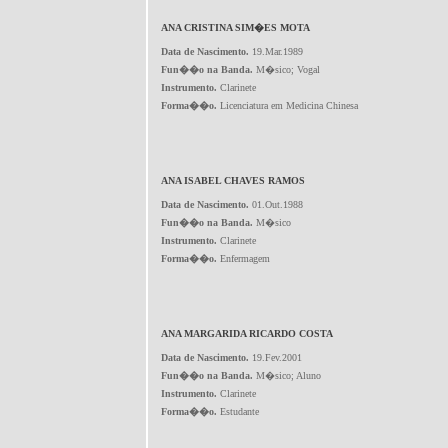
ANA CRISTINA SIM�ES MOTA
Data de Nascimento.
19.Mar.1989
Fun��o na Banda.
M�sico; Vogal
Instrumento.
Clarinete
Forma��o.
Licenciatura em Medicina Chinesa
ANA ISABEL CHAVES RAMOS
Data de Nascimento.
01.Out.1988
Fun��o na Banda.
M�sico
Instrumento.
Clarinete
Forma��o.
Enfermagem
ANA MARGARIDA RICARDO COSTA
Data de Nascimento.
19.Fev.2001
Fun��o na Banda.
M�sico; Aluno
Instrumento.
Clarinete
Forma��o.
Estudante