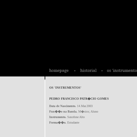
OS 'INSTRUMENTOS'
PEDRO FRANCISCO PATR�CIO GOMES
Data de Nascimento.
14.Mar.2003
Fun��o na Banda.
M�sico; Aluno
Instrumento.
Saxofone Alto
Forma��o.
Estudante