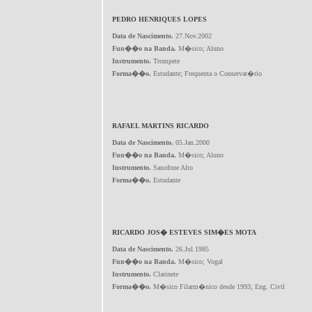
PEDRO HENRIQUES LOPES
Data de Nascimento.
27.Nov.2002
Fun��o na Banda.
M�sico; Aluno
Instrumento.
Trompete
Forma��o.
Estudante; Frequenta o Conservat�rio
RAFAEL MARTINS RICARDO
Data de Nascimento.
05.Jan.2000
Fun��o na Banda.
M�sico; Aluno
Instrumento.
Saxofone Alto
Forma��o.
Estudante
RICARDO JOS� ESTEVES SIM�ES MOTA
Data de Nascimento.
26.Jul.1985
Fun��o na Banda.
M�sico; Vogal
Instrumento.
Clarinete
Forma��o.
M�sico Filarm�nico desde 1993; Eng. Civil