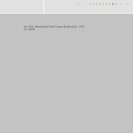
<<
<
1
2
3
4
5
6
7
8
9
>
>>
Soc. Rec. Musical de Vila Franca do Rosário
. 2008
Por
AWD