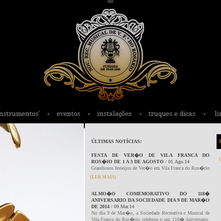
ÚLTIMAS NOTÍCIAS:
FESTA DE VER�O DE VILA FRANCA DO
ROS�IO DE 1 A 3 DE AGOSTO
/ 01.Ago.14
Grandiosos festeijos de Ver�o em Vila Franca do Ros�rio
(LER MAIS)
ALMO�O COMEMORATIVO DO 118�
ANIVERSARIO DA SOCIEDADE DIA 9 DE MAR�O
DE 2014
/ 09.Mar.14
No dia 9 de Mar�o, a Sociedade Recreativa e Musical de
Vila Franca do Ros�rio celebrou o seu 118� Aniversario.