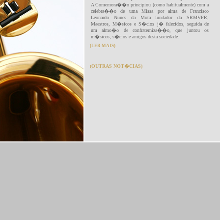
A Comemora��o principiou (como habitualmente) com a
celebra��o de uma Missa por alma de Francisco
Leonardo Nunes da Mota fundador da SRMVFR,
Maestros, M�sicos e S�cios j� falecidos, seguida de
um almo�o de confraterniza��o, que juntou os
m�sicos, s�cios e amigos desta sociedade.
(LER MAIS)
(OUTRAS NOT�CIAS)