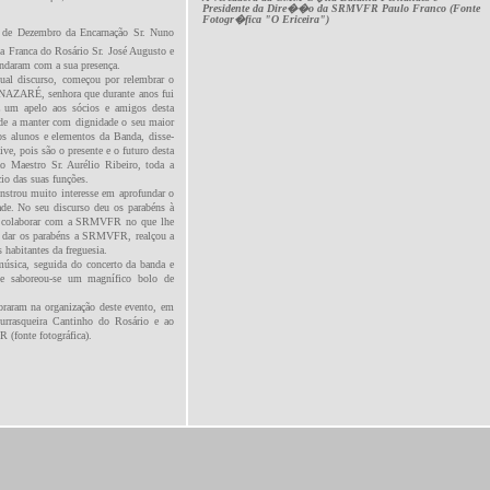
Presidente da Dire��o da SRMVFR Paulo Franco (Fonte
Fotogr�fica "O Ericeira")
º de Dezembro da Encarnação Sr. Nuno
la Franca do Rosário Sr. José Augusto e
rindaram com a sua presença.
al discurso, começou por relembrar o
I’NAZARÉ, senhora que durante anos fui
 um apelo aos sócios e amigos desta
ade a manter com dignidade o seu maior
os alunos e elementos da Banda, disse-
ve, pois são o presente e o futuro desta
o Maestro Sr. Aurélio Ribeiro, toda a
io das suas funções.
nstrou muito interesse em aprofundar o
ade. No seu discurso deu os parabéns à
e a colaborar com a SRMVFR no que lhe
de dar os parabéns a SRMVFR, realçou a
 habitantes da freguesia.
música, seguida do concerto da banda e
 e saboreou-se um magnífico bolo de
aram na organização deste evento, em
urrasqueira Cantinho do Rosário e ao
 (fonte fotográfica).