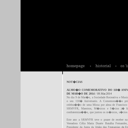
NOT�CIAS
ALMO�O COMEMORATIVO DO 118� ANIVE
DE MAR�O DE 2014
/ 09.Mar.2014
No dia 9 de Mar�o, a Sociedade Recreativa e Music
o seu 118� Aniversario. A Comemora��o princ
celebra��o de uma Missa por alma de Francisco
SRMVFR, Maestros, M�sicos e S�cios j� fal
confraterniza��o, que juntou os m�sicos, s�cios e
Este ano a SRMVFR teve o prazer de receber na c
Vereadora Célia Maria Duarte Batalha Fernande
Presidente
da Junta da
União das Freguesias de En