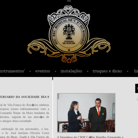
RSARIO DA SOCIEDADE DIA 9
al de Vila Franca do Ros�rio celebrou
ipiou (como habitualmente) com a
 Leonardo Nunes da Mota fundador da
ecidos, seguida de um almo�o de
 amigos desta sociedade.
elebração do seu aniversário, a Sra.
s, o Sr.
José António Oliveira Costa
xara do Bispo, Gradil e Vila Franca do
A Vereadora da CMM C�lia Batalha Fernandes e