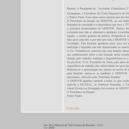
Sociedade Filarmónica 1
Rosário, o Presidente da
Estrangeiro, o Presidente do Clube Desportivo de Vi
o Pároco Paulo Serra entre outros ilustres que nos b
O Presidente da direção da SRMVFR, no seu habitu
fundador da sociedade e a importância que teve a T
a principal dinamizadora da SRMVFR. Depois fez
sociedade para não se afastarem e ajudarem a socied
legado, o ensino gratuito da música. Dirigindo-se a
lhes que é para eles e por eles que toda a SRMVFR vi
Sociedade. Para finalizar agradeceu mais uma vez a
dedicação e empenho que tem demonstrado no exercíc
A Sra. Vereadora no exercício das suas funções demo
seu conhecimento sobre a real situação desta socied
direção pelo trabalho realizado e disponibilizou-s
for possível. O Sr. Presidente da Junta, para alem 
importância do trabalho das coletividades em prol dos
Realizou-se a apresentação dos alunos da escola de 
para finalizar cantou-se os parabéns à SRMVFR
aniversário, oferecido pela “Pastelaria Batalha”.
A SRMVFR agradece também a todos os que colabor
especial a SICASAL, às Padeirias Reunidas, à Ch
Jornal Ericeira na divulgação dos eventos da SRMVFR
O Presidente da Direção
Paulo Franco
(VOLTAR)
Soc. Rec. Musical de Vila Franca do Rosário
. 2008
Por
AWD