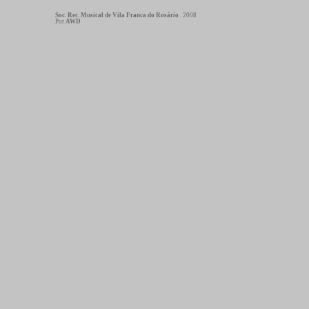
Soc. Rec. Musical de Vila Franca do Rosário
. 2008
Por
AWD