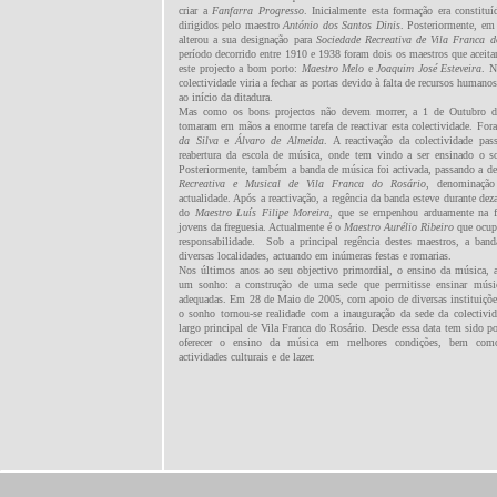
criar a
Fanfarra Progresso
. Inicialmente esta formação era constitu
dirigidos pelo maestro
António dos Santos Dinis
. Posteriormente, e
alterou a sua designação para
Sociedade Recreativa de Vila Franca 
período decorrido entre 1910 e 1938 foram dois os maestros que aceita
este projecto a bom porto:
Maestro Melo
e
Joaquim José Esteveira
. 
colectividade viria a fechar as portas devido à falta de recursos humanos
ao início da ditadura.
Mas como os bons projectos não devem morrer, a 1 de Outubro d
tomaram em mãos a enorme tarefa de reactivar esta colectividade. Fo
da Silva
e
Álvaro de Almeida
. A reactivação da colectividade pas
reabertura da escola de música, onde tem vindo a ser ensinado o so
Posteriormente, também a banda de música foi activada, passando a d
Recreativa e Musical de Vila Franca do Rosário
, denominaçã
actualidade. Após a reactivação, a regência da banda esteve durante dez
do
Maestro Luís Filipe Moreira
, que se empenhou arduamente na 
jovens da freguesia. Actualmente é o
Maestro Aurélio Ribeiro
que ocupa
responsabilidade.
Sob a principal regência destes maestros, a ban
diversas localidades, actuando em inúmeras festas e romarias.
Nos últimos anos ao seu objectivo primordial, o ensino da música, a
um sonho: a construção de uma sede que permitisse ensinar músi
adequadas. Em 28 de Maio de 2005, com apoio de diversas instituições
o sonho tornou-se realidade com a inauguração da sede da colectivid
largo principal de Vila Franca do Rosário. Desde essa data tem sido po
oferecer o ensino da música em melhores condições, bem como
actividades culturais e de lazer.