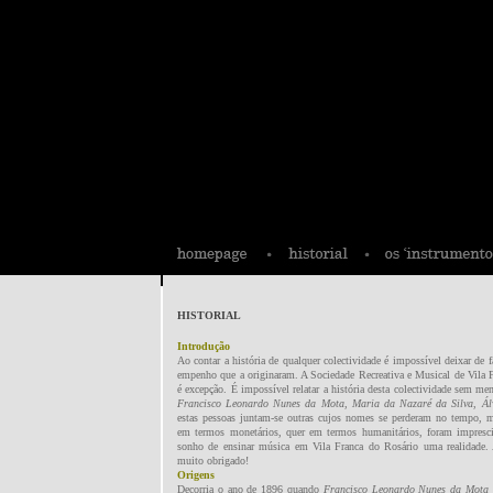
HISTORIAL
Introdução
Ao contar a história de qualquer colectividade é impossível deixar de f
empenho que a originaram. A Sociedade Recreativa e Musical de Vila 
é excepção. É impossível relatar a história desta colectividade sem m
Francisco Leonardo Nunes da Mota
,
Maria da Nazaré da Silva
,
Ál
estas pessoas juntam-se outras cujos nomes se perderam no tempo, m
em termos monetários, quer em termos humanitários, foram impresci
sonho de ensinar música em Vila Franca do Rosário uma realidade. 
muito obrigado!
Origens
Decorria o ano de 1896 quando
Francisco Leonardo Nunes da Mota