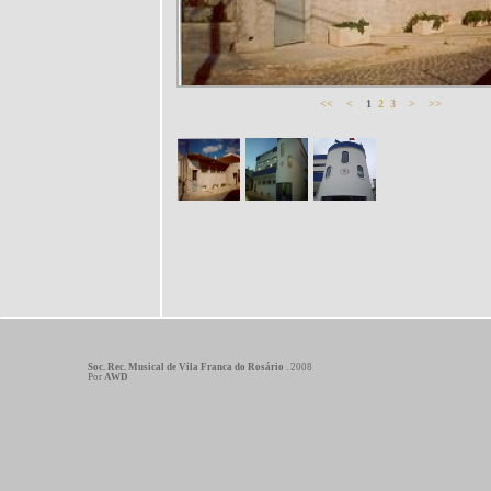
<<
<
1
2
3
>
>>
Soc. Rec. Musical de Vila Franca do Rosário
. 2008
Por
AWD